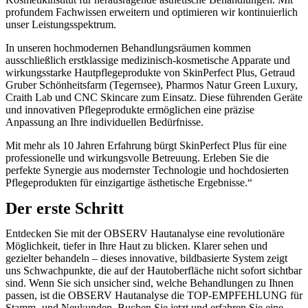
profundem Fachwissen erweitern und optimieren wir kontinuierlich
unser Leistungsspektrum.
In unseren hochmodernen Behandlungsräumen kommen
ausschließlich erstklassige medizinisch-kosmetische Apparate und
wirkungsstarke Hautpflegeprodukte von SkinPerfect Plus, Getraud
Gruber Schönheitsfarm (Tegernsee), Pharmos Natur Green Luxury,
Craith Lab und CNC Skincare zum Einsatz. Diese führenden Geräte
und innovativen Pflegeprodukte ermöglichen eine präzise
Anpassung an Ihre individuellen Bedürfnisse.
Mit mehr als 10 Jahren Erfahrung bürgt SkinPerfect Plus für eine
professionelle und wirkungsvolle Betreuung. Erleben Sie die
perfekte Synergie aus modernster Technologie und hochdosierten
Pflegeprodukten für einzigartige ästhetische Ergebnisse.“
Der erste Schritt
Entdecken Sie mit der OBSERV Hautanalyse eine revolutionäre
Möglichkeit, tiefer in Ihre Haut zu blicken. Klarer sehen und
gezielter behandeln – dieses innovative, bildbasierte System zeigt
uns Schwachpunkte, die auf der Hautoberfläche nicht sofort sichtbar
sind. Wenn Sie sich unsicher sind, welche Behandlungen zu Ihnen
passen, ist die OBSERV Hautanalyse die TOP-EMPFEHLUNG für
Stamm- und Neukunden. Buchen Sie jetzt und erfahren Sie eine