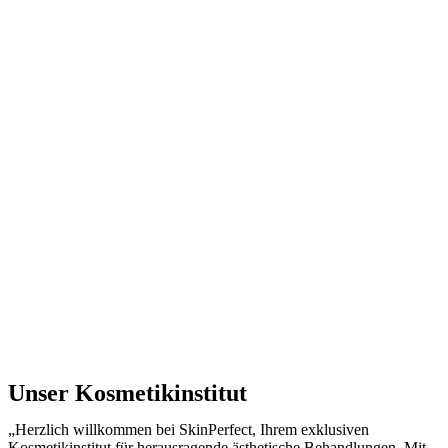
Unser Kosmetikinstitut
„Herzlich willkommen bei SkinPerfect, Ihrem exklusiven
Kosmetikinstitut für herausragende ästhetische Behandlungen. Mit